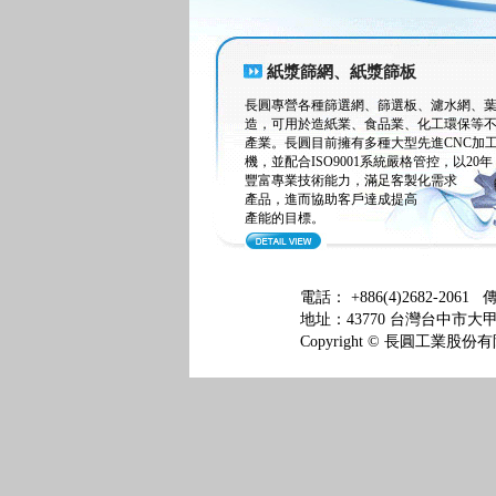
紙漿篩網、紙漿篩板
長圓專營各種篩選網、篩選板、濾水網、
造，可用於造紙業、食品業、化工環保等
產業。長圓目前擁有多種大型先進CNC加
機，並配合ISO9001系統嚴格管控，以20年
豐富專業技術能力，滿足客製化需求
產品，進而協助客戶達成提高
產能的目標。
電話： +886(4)2682-2061 傳
地址：43770 台灣台中市
Copyright © 長圓工業股份